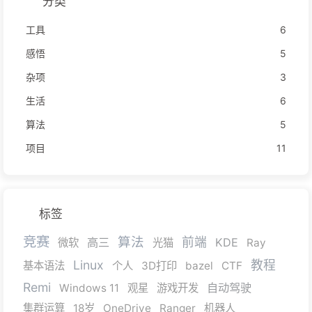
分类
工具
6
感悟
5
杂项
3
生活
6
算法
5
项目
11
标签
竞赛
算法
前端
高三
KDE
微软
光猫
Ray
Linux
教程
基本语法
个人
3D打印
bazel
CTF
Remi
自动驾驶
Windows 11
观星
游戏开发
集群运算
18岁
OneDrive
Ranger
机器人